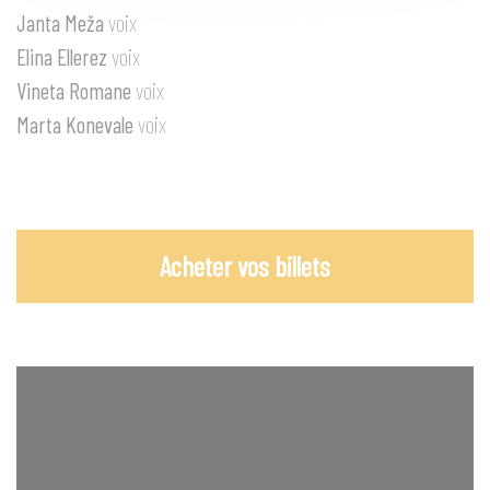
Janta Meža
voix
Elina Ellerez
voix
Vineta Romane
voix
Marta Konevale
voix
Acheter vos billets