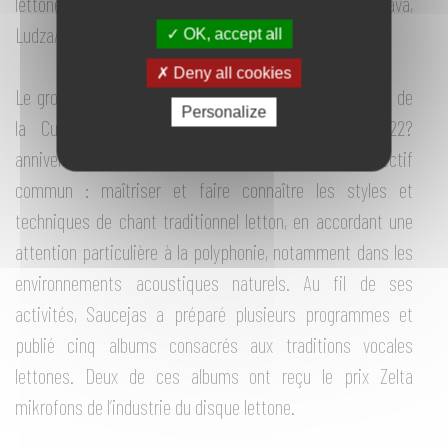
lettones spécifiques (Vilaka, Liepna, Selpils/Varnava,
Ludza/Karsava).
OK, accept all
Deny all cookies
Le groupe de chant traditionnel Saucejas de l’Académie de
Personalize
la Culture de Lettonie fête cette année son 22?
anniversaire. Ses membres sont unis par un objectif
commun : maîtriser et faire connaître les styles et
techniques de chant traditionnel letton, en accordant une
attention particulière à la polyphonie, notamment dans les
environnements acoustiques naturels. Au fil de ses
activités, Saucejas a préparé plusieurs programmes et
publié cinq albums consacrés aux traditions vocales
lettones. Deux de ces albums ont reçu le prix Zelta
mikrofons de l’industrie du disque lettone.